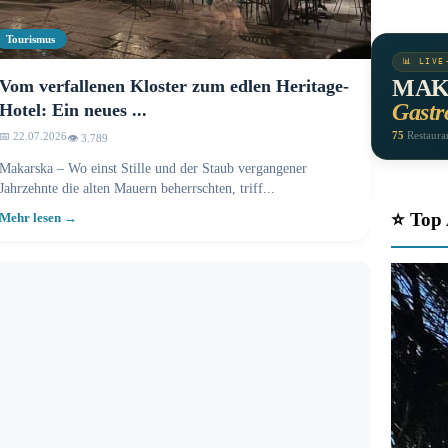
Tourismus
📊 LIVE
MAK
Vom verfallenen Kloster zum edlen Heritage-
Gastr
Hotel: Ein neues ...
75
Restaura
📅 22.07.2026
👁️ 3.789
Makarska – Wo einst Stille und der Staub vergangener
Jahrzehnte die alten Mauern beherrschten, triff...
⭐ Top 
Mehr lesen →