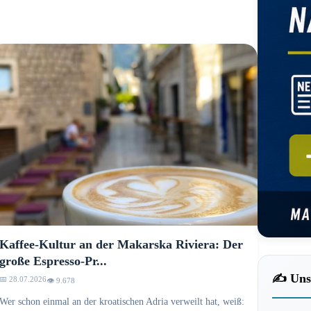
Kaffee-Kultur an der Makarska Riviera: Der
große Espresso-Pr...
✍️ Uns
📅 28.07.2026
👁️ 9.678
Wer schon einmal an der kroatischen Adria verweilt hat, weiß: