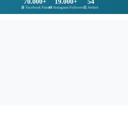
70.000+
19.000+
54
📘 Facebook Fans
📸 Instagram Follower
📰 Artikel