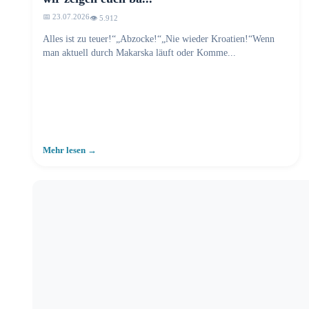
📅 23.07.2026
👁️ 5.912
Alles ist zu teuer!“„Abzocke!“„Nie wieder Kroatien!“Wenn
man aktuell durch Makarska läuft oder Komme...
Mehr lesen →