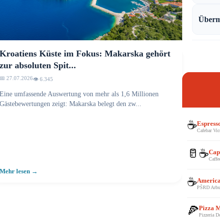
Überm
Kroatiens Küste im Fokus: Makarska gehört
zur absoluten Spit...
📅 27.07.2026
👁️ 6.350
Eine umfassende Auswertung von mehr als 1,6 Millionen
Gästebewertungen zeigt: Makarska belegt den zw...
☕
Espress
Cafebar Vic
🥛☕
Cap
Caffe
Mehr lesen →
☕
Americ
PŠRD Arb
🍕
Pizza 
Pizzeria 