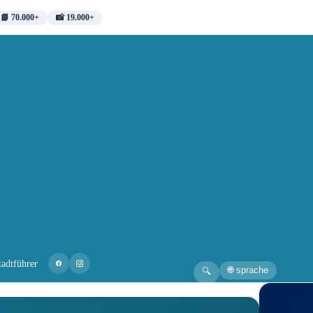
📘 70.000+
📸 19.000+
tadtführer
🌐 sprache
🔍