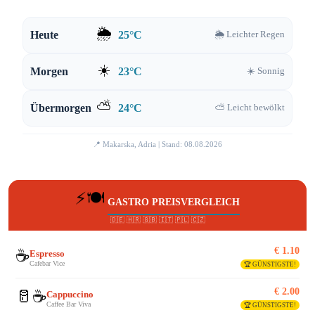
🌦️
Heute
25°C
🌦️ Leichter Regen
☀️
Morgen
23°C
☀️ Sonnig
⛅
Übermorgen
24°C
⛅ Leicht bewölkt
📍 Makarska, Adria | Stand: 08.08.2026
⚡🍽️
GASTRO PREISVERGLEICH
🇩🇪 🇭🇷 🇬🇧 🇮🇹 🇵🇱 🇨🇿
€ 1.10
☕
Espresso
Cafebar Vice
🏆 GÜNSTIGSTE!
€ 2.00
🥛☕
Cappuccino
Caffee Bar Viva
🏆 GÜNSTIGSTE!