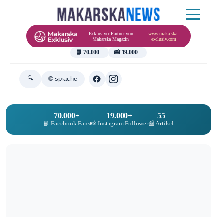
Exklusiver Partner von
www.makarska-
Makarska Magazin
exclusiv.com
📘 70.000+
📸 19.000+
🔍
🌐 sprache
70.000+
19.000+
55
📘 Facebook Fans
📸 Instagram Follower
📰 Artikel