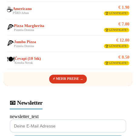
€ 1.90
☕
Americano
PŠRD Arbun
🏆 GÜNSTIGSTE!
€ 7.00
🍕
Pizza Margherita
Pizzeria Domina
🏆 GÜNSTIGSTE!
€ 12.00
🍕
Jumbo Pizza
Pizzeria Domina
🏆 GÜNSTIGSTE!
€ 8.50
🍽️
Ćevapi (10 Stk)
Konoba Novak
🏆 GÜNSTIGSTE!
⚡ MEHR PREISE →
📧 Newsletter
newsletter_text