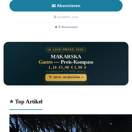
📧 Abonnieren
🔒 newsletter_note
🔥 8 Abonnenten
📊 LIVE-PREISE 2026
MAKARSKA
Gastro
— Preis-Kompass
1,10 €
5,90 €
3,90 €
🔥 ĆEVAPI
☕ ESPRESSO
🍸 APEROL
🔍 Jetzt vergleichen →
⭐ Top Artikel