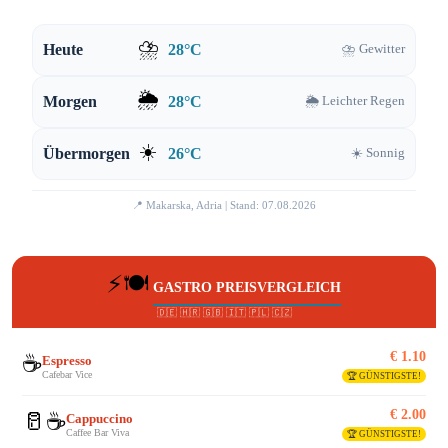
⛈️
Heute
28°C
⛈️ Gewitter
🌦️
Morgen
28°C
🌦️ Leichter Regen
☀️
Übermorgen
26°C
☀️ Sonnig
📍 Makarska, Adria | Stand: 07.08.2026
⚡🍽️
GASTRO PREISVERGLEICH
🇩🇪 🇭🇷 🇬🇧 🇮🇹 🇵🇱 🇨🇿
€ 1.10
☕
Espresso
Cafebar Vice
🏆 GÜNSTIGSTE!
€ 2.00
🥛☕
Cappuccino
Caffee Bar Viva
🏆 GÜNSTIGSTE!