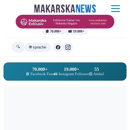
Exklusiver Partner von
www.makarska-
Makarska Magazin
exclusiv.com
📘 70.000+
📸 19.000+
🔍
🌐 sprache
70.000+
19.000+
55
📘 Facebook Fans
📸 Instagram Follower
📰 Artikel