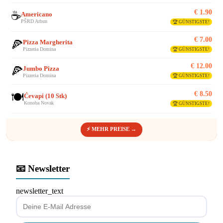
€ 1.90
☕
Americano
PŠRD Arbun
🏆 GÜNSTIGSTE!
€ 7.00
🍕
Pizza Margherita
Pizzeria Domina
🏆 GÜNSTIGSTE!
€ 12.00
🍕
Jumbo Pizza
Pizzeria Domina
🏆 GÜNSTIGSTE!
€ 8.50
🍽️
Ćevapi (10 Stk)
Konoba Novak
🏆 GÜNSTIGSTE!
⚡ MEHR PREISE →
📧 Newsletter
newsletter_text