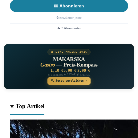
📧 Abonnieren
🔒 newsletter_note
🔥 7 Abonnenten
📊 LIVE-PREISE 2026
MAKARSKA
Gastro
— Preis-Kompass
1,10 €
5,90 €
3,90 €
🔥 ĆEVAPI
☕ ESPRESSO
🍸 APEROL
🔍 Jetzt vergleichen →
⭐ Top Artikel