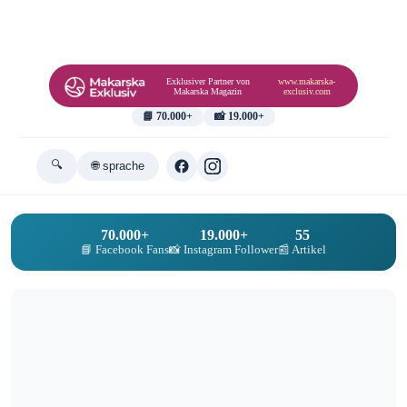
Exklusiver Partner von
www.makarska-
Makarska Magazin
exclusiv.com
📘 70.000+
📸 19.000+
🔍
🌐 sprache
70.000+
19.000+
55
📘 Facebook Fans
📸 Instagram Follower
📰 Artikel