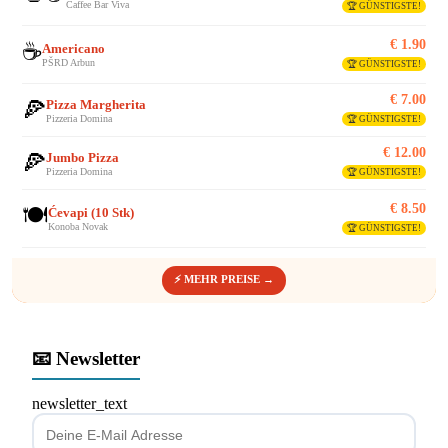
Caffee Bar Viva
🏆 GÜNSTIGSTE!
€ 1.90
☕
Americano
PŠRD Arbun
🏆 GÜNSTIGSTE!
€ 7.00
🍕
Pizza Margherita
Pizzeria Domina
🏆 GÜNSTIGSTE!
€ 12.00
🍕
Jumbo Pizza
Pizzeria Domina
🏆 GÜNSTIGSTE!
€ 8.50
🍽️
Ćevapi (10 Stk)
Konoba Novak
🏆 GÜNSTIGSTE!
⚡ MEHR PREISE →
📧 Newsletter
newsletter_text