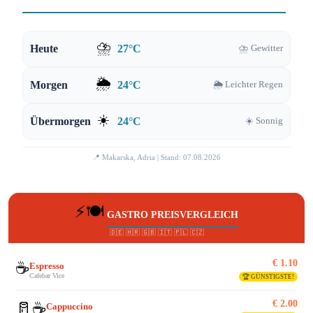
⛈️
Heute
27°C
⛈️ Gewitter
🌦️
Morgen
24°C
🌦️ Leichter Regen
☀️
Übermorgen
24°C
☀️ Sonnig
📍 Makarska, Adria | Stand: 07.08.2026
⚡🍽️
GASTRO PREISVERGLEICH
🇩🇪 🇭🇷 🇬🇧 🇮🇹 🇵🇱 🇨🇿
€ 1.10
☕
Espresso
Cafebar Vice
🏆 GÜNSTIGSTE!
€ 2.00
🥛☕
Cappuccino