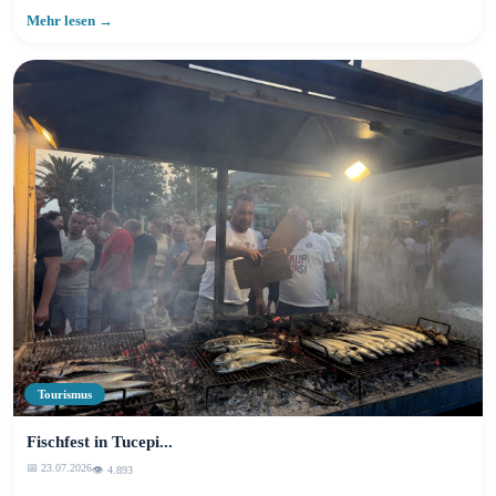
Mehr lesen →
Tourismus
Fischfest in Tucepi...
📅 23.07.2026
👁️ 4.893