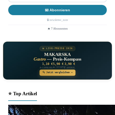
📧 Abonnieren
🔒 newsletter_note
🔥 7 Abonnenten
📊 LIVE-PREISE 2026
MAKARSKA
Gastro
— Preis-Kompass
1,10 €
5,90 €
3,90 €
🔥 ĆEVAPI
☕ ESPRESSO
🍸 APEROL
🔍 Jetzt vergleichen →
⭐ Top Artikel