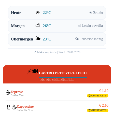
☀️
Heute
22°C
☀️ Sonnig
⛅
Morgen
26°C
⛅ Leicht bewölkt
🌤️
Übermorgen
23°C
🌤️ Teilweise sonnig
📍 Makarska, Adria | Stand: 09.08.2026
⚡🍽️
GASTRO PREISVERGLEICH
🇩🇪 🇭🇷 🇬🇧 🇮🇹 🇵🇱 🇨🇿
€ 1.10
☕
Espresso
Cafebar Vice
🏆 GÜNSTIGSTE!
€ 2.00
🥛☕
Cappuccino
Caffee Bar Viva
🏆 GÜNSTIGSTE!