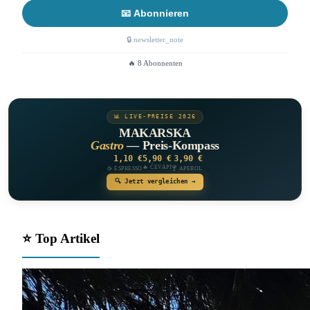
📧 Abonnieren
🔒 newsletter_note
🔥 8 Abonnenten
📊 LIVE-PREISE 2026
MAKARSKA
Gastro
— Preis-Kompass
1,10 €
5,90 €
3,90 €
🔥 ĆEVAPI
☕ ESPRESSO
🍸 APEROL
🔍 Jetzt vergleichen →
⭐ Top Artikel