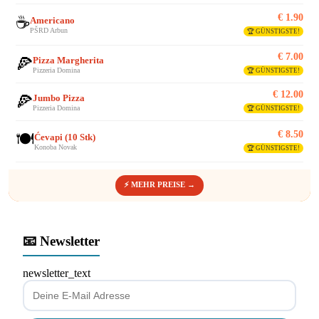
€ 1.90
☕
Americano
PŠRD Arbun
🏆 GÜNSTIGSTE!
€ 7.00
🍕
Pizza Margherita
Pizzeria Domina
🏆 GÜNSTIGSTE!
€ 12.00
🍕
Jumbo Pizza
Pizzeria Domina
🏆 GÜNSTIGSTE!
€ 8.50
🍽️
Ćevapi (10 Stk)
Konoba Novak
🏆 GÜNSTIGSTE!
⚡ MEHR PREISE →
📧 Newsletter
newsletter_text