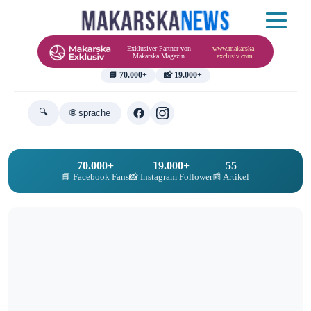
Exklusiver Partner von
www.makarska-
Makarska Magazin
exclusiv.com
📘 70.000+
📸 19.000+
🔍
🌐 sprache
70.000+
19.000+
55
📘 Facebook Fans
📸 Instagram Follower
📰 Artikel