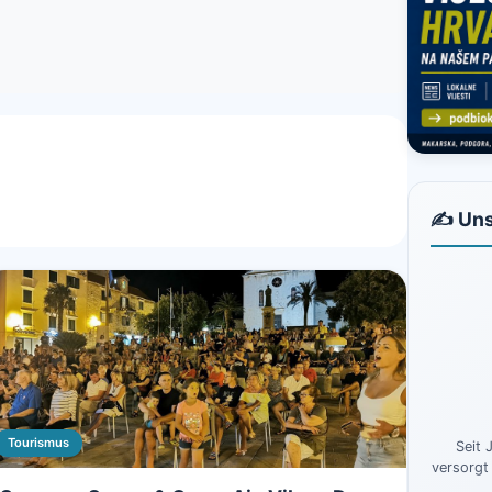
✍️ Uns
Tourismus
Seit 
versorgt