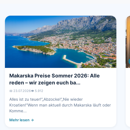
Makarska Preise Sommer 2026: Alle
reden – wir zeigen euch ba...
📅 23.07.2026
👁️ 5.912
Alles ist zu teuer!“„Abzocke!“„Nie wieder
Kroatien!“Wenn man aktuell durch Makarska läuft oder
Komme...
Mehr lesen →