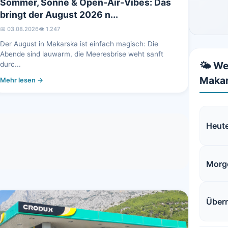
Sommer, Sonne & Open-Air-Vibes: Das
bringt der August 2026 n...
📅 03.08.2026
👁️ 1.247
Der August in Makarska ist einfach magisch: Die
Abende sind lauwarm, die Meeresbrise weht sanft
🌤️ We
durc...
Makar
Mehr lesen →
Heut
Morg
Über