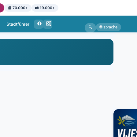
📘 70.000+
📸 19.000+
n
Stadtführer
🌐 sprache
🔍