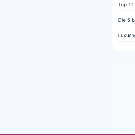
Top 10
Die 5 b
Luxusho