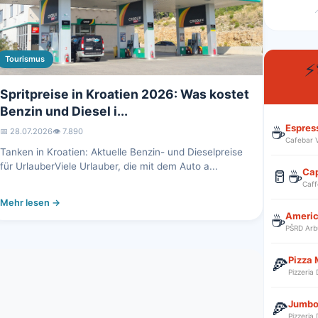

Tourismus
⚡
Spritpreise in Kroatien 2026: Was kostet
Benzin und Diesel i...
Espres
☕
📅 28.07.2026
👁️ 7.890
Cafebar 
Tanken in Kroatien: Aktuelle Benzin- und Dieselpreise
für UrlauberViele Urlauber, die mit dem Auto a...
Ca
🥛☕
Caff
Mehr lesen →
Ameri
☕
PŠRD Arb
Pizza 
🍕
Pizzeria
Jumbo
🍕
Pizzeria