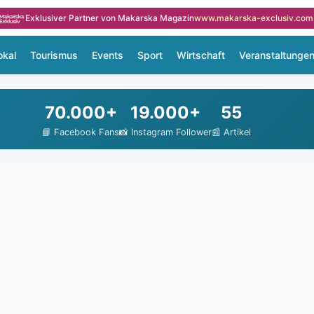
Exklusiver Partner von Makarska Magazin
www.makarska-exclusiv.com
okal
Tourismus
Events
Sport
Wirtschaft
Veranstaltunge
70.000+
19.000+
55
📘 Facebook Fans
📸 Instagram Follower
📰 Artikel