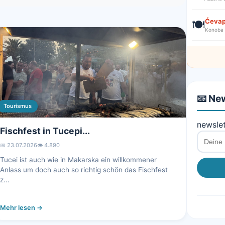
Ćevapi
🍽️
Konoba
📧 Ne
Tourismus
newslet
Fischfest in Tucepi...
📅 23.07.2026
👁️ 4.890
Tucei ist auch wie in Makarska ein willkommener
Anlass um doch auch so richtig schön das Fischfest
z...
Mehr lesen →