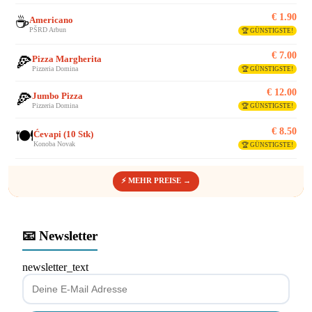
€ 1.90
☕
Americano
PŠRD Arbun
🏆 GÜNSTIGSTE!
€ 7.00
🍕
Pizza Margherita
Pizzeria Domina
🏆 GÜNSTIGSTE!
€ 12.00
🍕
Jumbo Pizza
Pizzeria Domina
🏆 GÜNSTIGSTE!
€ 8.50
🍽️
Ćevapi (10 Stk)
Konoba Novak
🏆 GÜNSTIGSTE!
⚡ MEHR PREISE →
📧 Newsletter
newsletter_text