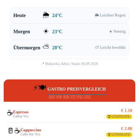
🌦️
Heute
24°C
🌦️ Leichter Regen
☀️
Morgen
23°C
☀️ Sonnig
⛅
Übermorgen
28°C
⛅ Leicht bewölkt
📍 Makarska, Adria | Stand: 08.08.2026
⚡🍽️
GASTRO PREISVERGLEICH
🇩🇪 🇭🇷 🇬🇧 🇮🇹 🇵🇱 🇨🇿
€ 1.10
☕
Espresso
Cafebar Vice
🏆 GÜNSTIGSTE!
€ 2.00
🥛☕
Cappuccino
Caffee Bar Viva
🏆 GÜNSTIGSTE!