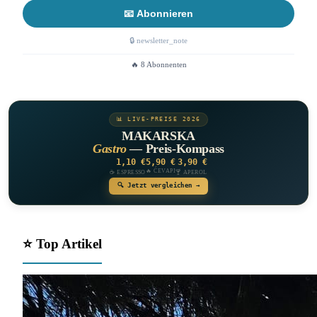
📧 Abonnieren
🔒 newsletter_note
🔥 8 Abonnenten
📊 LIVE-PREISE 2026
MAKARSKA
Gastro
— Preis-Kompass
1,10 €
5,90 €
3,90 €
🔥 ĆEVAPI
☕ ESPRESSO
🍸 APEROL
🔍 Jetzt vergleichen →
⭐ Top Artikel