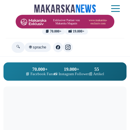
Exklusiver Partner von
www.makarska-
Makarska Magazin
exclusiv.com
📘 70.000+
📸 19.000+
🔍
🌐 sprache
70.000+
19.000+
55
📘 Facebook Fans
📸 Instagram Follower
📰 Artikel