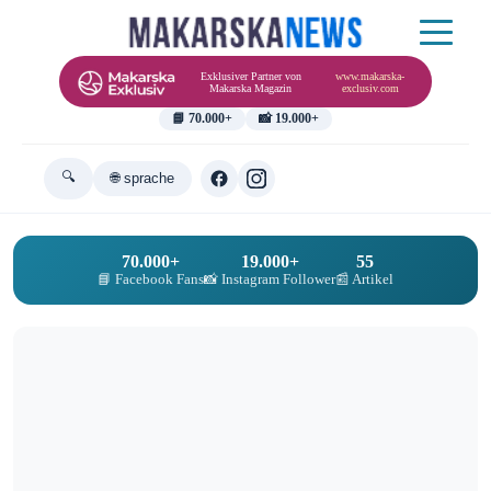
Exklusiver Partner von
www.makarska-
Makarska Magazin
exclusiv.com
📘 70.000+
📸 19.000+
🔍
🌐 sprache
70.000+
19.000+
55
📘 Facebook Fans
📸 Instagram Follower
📰 Artikel