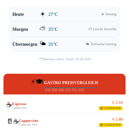
☀️
Heute
27°C
☀️ Sonnig
⛅
Morgen
25°C
⛅ Leicht bewölkt
🌤️
Übermorgen
25°C
🌤️ Teilweise sonnig
📍 Makarska, Adria | Stand: 09.08.2026
⚡🍽️
GASTRO PREISVERGLEICH
🇩🇪 🇭🇷 🇬🇧 🇮🇹 🇵🇱 🇨🇿
€ 1.10
☕
Espresso
Cafebar Vice
🏆 GÜNSTIGSTE!
€ 2.00
🥛☕
Cappuccino
Caffee Bar Viva
🏆 GÜNSTIGSTE!