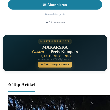
📧 Abonnieren
🔒 newsletter_note
🔥 8 Abonnenten
📊 LIVE-PREISE 2026
MAKARSKA
Gastro
— Preis-Kompass
1,10 €
5,90 €
3,90 €
🔥 ĆEVAPI
☕ ESPRESSO
🍸 APEROL
🔍 Jetzt vergleichen →
⭐ Top Artikel