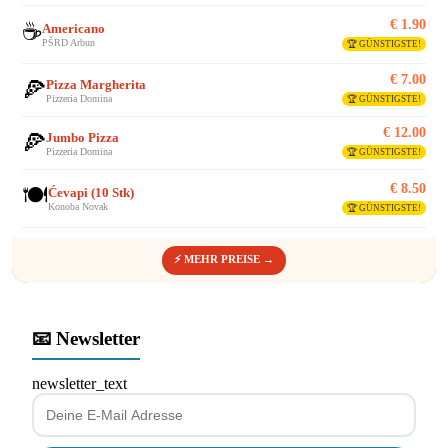
€ 1.90
☕
Americano
PŠRD Arbun
🏆 GÜNSTIGSTE!
€ 7.00
🍕
Pizza Margherita
Pizzeria Domina
🏆 GÜNSTIGSTE!
€ 12.00
🍕
Jumbo Pizza
Pizzeria Domina
🏆 GÜNSTIGSTE!
€ 8.50
🍽️
Ćevapi (10 Stk)
Konoba Novak
🏆 GÜNSTIGSTE!
⚡ MEHR PREISE →
📧 Newsletter
newsletter_text